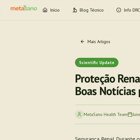
Início
Blog Técnico
Info DRC
Mais Artigos
Scientific Update
Proteção Rena
Boas Notícias
MetaSano Health Team
Jun
Segurança Renal Durante o