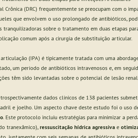
al Crônica (DRC) frequentemente se preocupam com o imp
ueles que envolvem o uso prolongado de antibióticos, pod
as tranquilizadoras sobre o tratamento em duas etapas para
licação comum após a cirurgia de substituição articular.
e articulação (IPA) é tipicamente tratada com uma aborda
ado, um período de antibióticos intravenosos e, em segui
ções têm sido levantadas sobre o potencial de lesão renal
etrospectivamente dados clínicos de 138 pacientes subme
adril e joelho. Um aspecto chave deste estudo foi o uso 
do
. Este protocolo incluiu estratégias para minimizar a pe
ido tranexâmico),
ressuscitação hídrica agressiva
e
otimiz
to, juntamente com seis semanas de antibióticos intraven