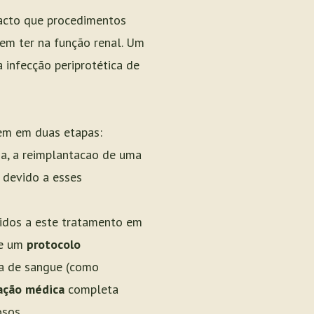
acto que procedimentos
em ter na função renal. Um
 infecção periprotética de
gem em duas etapas:
da, a reimplantacao de uma
 devido a esses
tidos a este tratamento em
de um
protocolo
rda de sangue (como
ação médica
completa
osos.