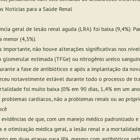
as Notícias para a Saúde Renal
ência geral de lesão renal aguda (LRA) foi baixa (9,4%). P
da menor (4,3%).
 importante, não houve alterações significativas nos nívei
ação glomerular estimada (TFGe) ou nitrogênio ureico sangu
durante a fase de antibióticos e após a implantação da nova
eceu notavelmente estável durante todo o processo de tr
talidade foi muito baixa (0% em 90 dias, 1,4% em um ano
problemas cardíacos, não a problemas renais ou ao própri
ocê
s evidências de que, com um manejo médico padronizado e 
s e otimização médica geral, a lesão renal e a mortalida
to em duas etapas para IPA, mesmo com antibióticos nefro