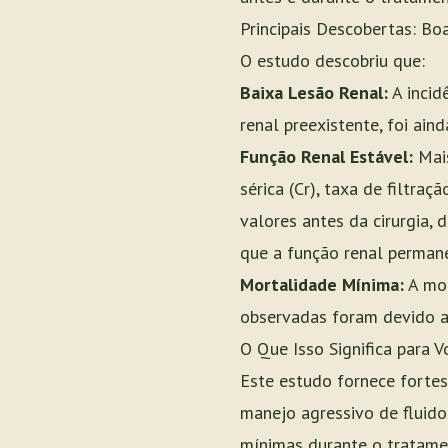
Principais Descobertas: Bo
O estudo descobriu que:
Baixa Lesão Renal:
A incid
renal preexistente, foi ain
Função Renal Estável:
Mais
sérica (Cr), taxa de filtr
valores antes da cirurgia, 
que a função renal perman
Mortalidade Mínima:
A mor
observadas foram devido a 
O Que Isso Significa para V
Este estudo fornece forte
manejo agressivo de fluido
mínimas durante o tratamen