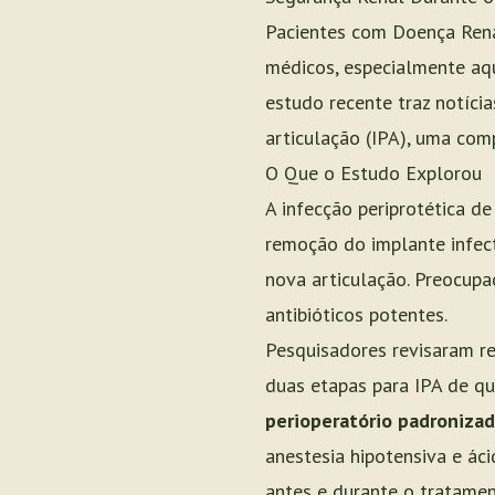
Pacientes com Doença Ren
médicos, especialmente aq
estudo recente traz notíci
articulação (IPA), uma comp
O Que o Estudo Explorou
A infecção periprotética d
remoção do implante infect
nova articulação. Preocupa
antibióticos potentes.
Pesquisadores revisaram r
duas etapas para IPA de qu
perioperatório padroniza
anestesia hipotensiva e ác
antes e durante o tratamen