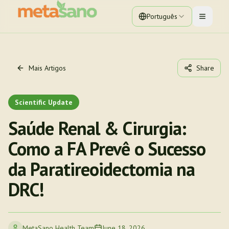
Português
Toggle 
Mais Artigos
Share
Scientific Update
Saúde Renal & Cirurgia:
Como a FA Prevê o Sucesso
da Paratireoidectomia na
DRC!
MetaSano Health Team
June 18, 2026