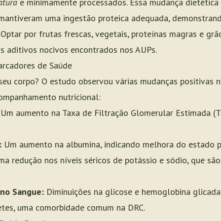
atura
e minimamente processados. Essa mudança dietética 
 mantiveram uma ingestão proteica adequada, demonstra
Optar por frutas frescas, vegetais, proteínas magras e grã
os aditivos nocivos encontrados nos AUPs.
arcadores de Saúde
o seu corpo? O estudo observou várias mudanças positivas 
ompanhamento nutricional:
Um aumento na Taxa de Filtração Glomerular Estimada (
:
Um aumento na albumina, indicando melhora do estado p
a redução nos níveis séricos de potássio e sódio, que são 
 no Sangue:
Diminuições na glicose e hemoglobina glicada 
abetes, uma comorbidade comum na DRC.