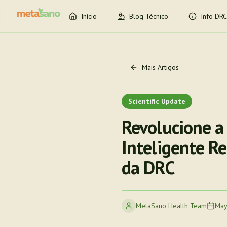
Início
Blog Técnico
Info DRC
Mais Artigos
Scientific Update
Revolucione a
Inteligente R
da DRC
MetaSano Health Team
May