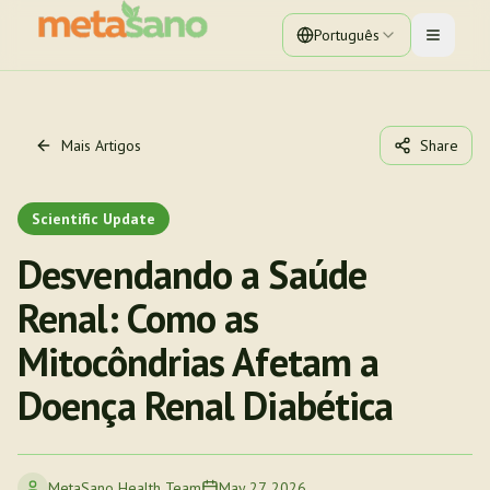
Português
Toggle 
Mais Artigos
Share
Scientific Update
Desvendando a Saúde
Renal: Como as
Mitocôndrias Afetam a
Doença Renal Diabética
MetaSano Health Team
May 27, 2026