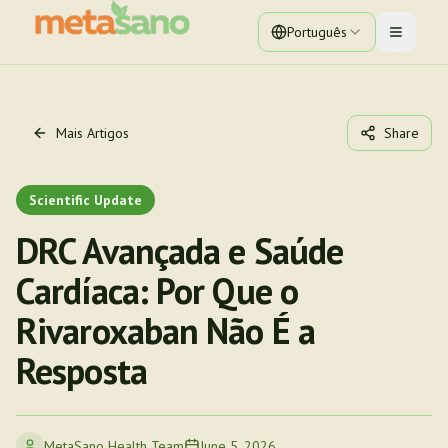
Português
Toggle 
Mais Artigos
Share
Scientific Update
DRC Avançada e Saúde
Cardíaca: Por Que o
Rivaroxaban Não É a
Resposta
MetaSano Health Team
June 5, 2026