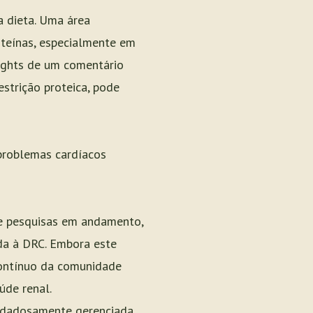
 dieta. Uma área
oteínas, especialmente em
sights de um comentário
estrição proteica, pode
 problemas cardíacos
e pesquisas em andamento,
ada à DRC. Embora este
contínuo da comunidade
úde renal.
uidadosamente gerenciada