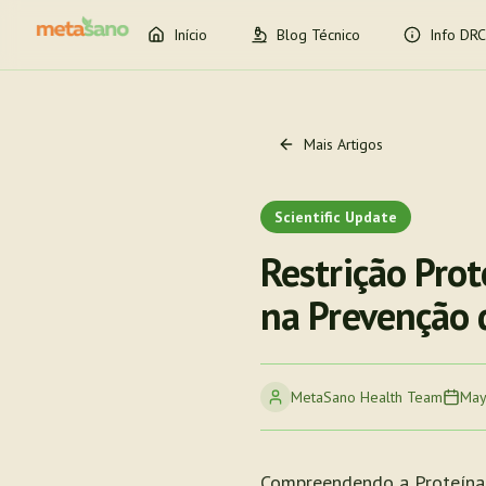
Início
Blog Técnico
Info DRC
Mais Artigos
Scientific Update
Restrição Prot
na Prevenção d
MetaSano Health Team
May
Compreendendo a Proteína 