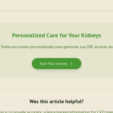
Personalized Care for Your Kidneys
. Tenha um roteiro personalizado para gerenciar sua DRC através d
Start Your Journey
Was this article helpful?
ion is to provide accurate, science-backed information for CKD ma