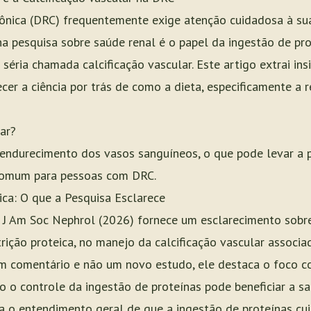
ônica (DRC) frequentemente exige atenção cuidadosa à sua
a pesquisa sobre saúde renal é o papel da ingestão de pr
séria chamada calcificação vascular. Este artigo extrai in
cer a ciência por trás de como a dieta, especificamente a r
ar?
o endurecimento dos vasos sanguíneos, o que pode levar a
comum para pessoas com DRC.
ica: O que a Pesquisa Esclarece
 J Am Soc Nephrol (2026) fornece um esclarecimento sobr
trição proteica, no manejo da calcificação vascular associ
 um comentário e não um novo estudo, ele destaca o foco 
o o controle da ingestão de proteínas pode beneficiar a sa
ça o entendimento geral de que a ingestão de proteínas c