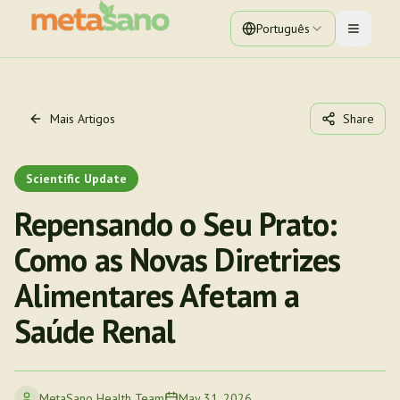
Português
Toggle 
Mais Artigos
Share
Scientific Update
Repensando o Seu Prato:
Como as Novas Diretrizes
Alimentares Afetam a
Saúde Renal
MetaSano Health Team
May 31, 2026