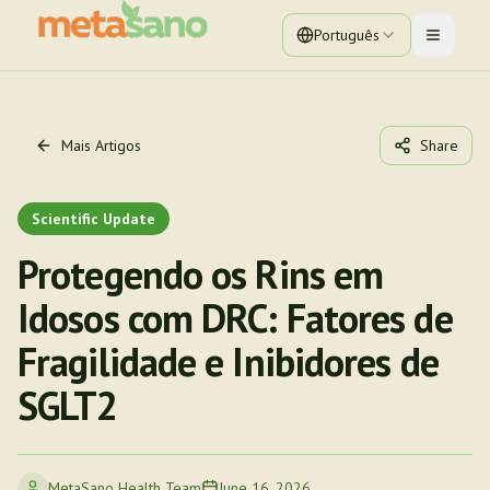
Português
Toggle 
Mais Artigos
Share
Scientific Update
Protegendo os Rins em
Idosos com DRC: Fatores de
Fragilidade e Inibidores de
SGLT2
MetaSano Health Team
June 16, 2026