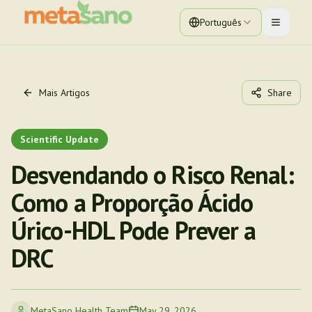
Português
Toggle 
Mais Artigos
Share
Scientific Update
Desvendando o Risco Renal:
Como a Proporção Ácido
Úrico-HDL Pode Prever a
DRC
MetaSano Health Team
May 29, 2026