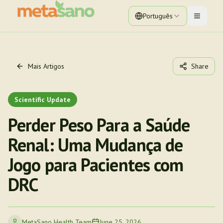
Português
Toggle 
Mais Artigos
Share
Scientific Update
Perder Peso Para a Saúde
Renal: Uma Mudança de
Jogo para Pacientes com
DRC
MetaSano Health Team
June 25, 2026