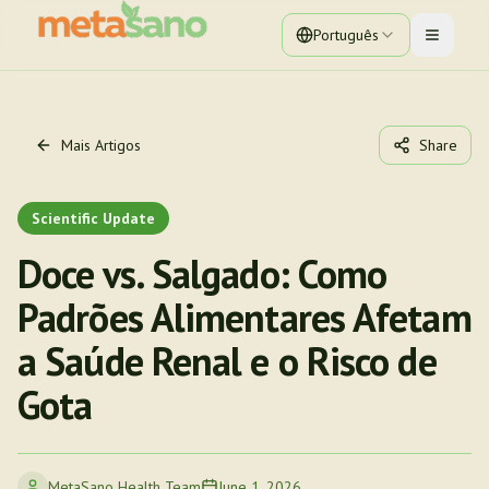
Português
Toggle 
Mais Artigos
Share
Scientific Update
Doce vs. Salgado: Como
Padrões Alimentares Afetam
a Saúde Renal e o Risco de
Gota
MetaSano Health Team
June 1, 2026