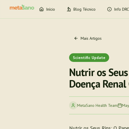
Início
Blog Técnico
Info DRC
Mais Artigos
Scientific Update
Nutrir os Seus
Doença Renal 
MetaSano Health Team
May
Nutrir os Seus Rins: O Pap