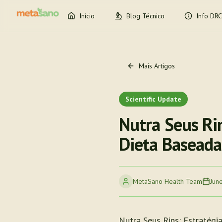
Início
Blog Técnico
Info DRC
Mais Artigos
Scientific Update
Nutra Seus Ri
Dieta Baseada
MetaSano Health Team
Jun
Nutra Seus Rins: Estratég