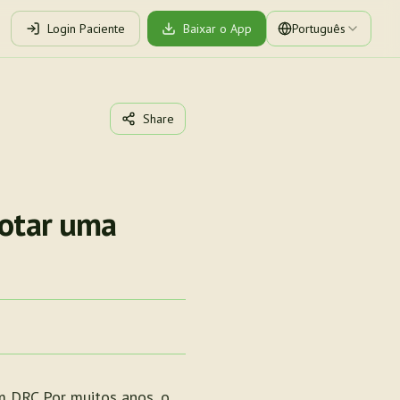
Login Paciente
Baixar o App
Português
Share
dotar uma
m DRC Por muitos anos, o