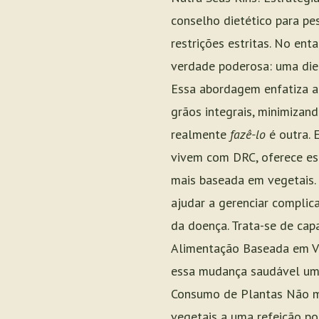
conselho dietético para p
restrições estritas. No en
verdade poderosa: uma diet
Essa abordagem enfatiza al
grãos integrais, minimizan
realmente
fazê-lo
é outra. 
vivem com DRC, oferece est
mais baseada em vegetais.
ajudar a gerenciar complic
da doença. Trata-se de cap
Alimentação Baseada em Veg
essa mudança saudável uma
Consumo de Plantas Não mu
vegetais a uma refeição p