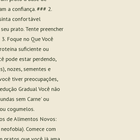
m a confiança. ### 2.
inta confortável
seu prato. Tente preencher
 3. Foque no Que Você
oteína suficiente ou
cê pode estar perdendo,
s), nozes, sementes e
 você tiver preocupações,
 Redução Gradual Você não
gundas sem Carne' ou
 ou cogumelos.
dos de Alimentos Novos:
 neofobia). Comece com
m pratos que você já ama.