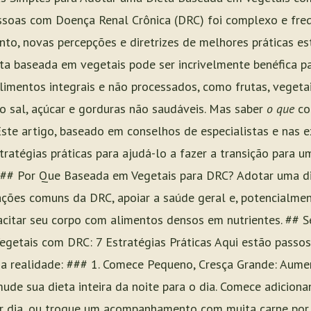
essoas com Doença Renal Crônica (DRC) foi complexo e f
tanto, novas percepções e diretrizes de melhores práticas 
a baseada em vegetais pode ser incrivelmente benéfica par
imentos integrais e não processados, como frutas, vegetai
do sal, açúcar e gorduras não saudáveis. Mas saber
o que
co
Este artigo, baseado em conselhos de especialistas e nas 
ratégias práticas para ajudá-lo a fazer a transição para 
 ## Por Que Baseada em Vegetais para DRC? Adotar uma di
ações comuns da DRC, apoiar a saúde geral e, potencialmen
acitar seu corpo com alimentos densos em nutrientes. ## 
etais com DRC: 7 Estratégias Práticas Aqui estão passos 
 realidade: ### 1. Comece Pequeno, Cresça Grande: Aum
de sua dieta inteira da noite para o dia. Comece adicion
or dia, ou troque um acompanhamento com muita carne por