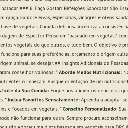
paladar. ### 6. Faça Gostar! Refeições Saborosas São Ess
m graça. Explore ervas, especiarias, vinagres e óleos saud
à base de vegetais. Comida deliciosa incentiva a consistênci
rdagem de Espectro Pense em "baseado em vegetais" como
ntos vegetais do que outros, e tudo bem. O objetivo é pro
 funcione para suas preferências, orçamento e origem cultur
rigem animal, se desejar. ## Insights Adicionais de Pesso
ram conselhos valiosos: *
Aborde Medos Nutricionais:
Nã
nutrientes o impeçam. Busque orientação de um nutricionist
frute da Sua Comida:
Foque nos alimentos deliciosos qu
s. *
Inclua Favoritos Sensatamente:
Aprenda a adaptar seu
ins e focados em vegetais. *
Conselho Personalizado:
Sua 
pode não funcionar para outra. Sempre procure aconselham
onclusão Adotar uma dieta baseada em vegetais para DRC