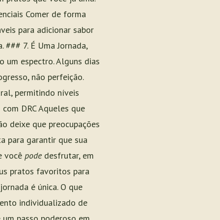
enciais Comer de forma
áveis para adicionar sabor
a. ### 7. É Uma Jornada,
 um espectro. Alguns dias
gresso, não perfeição.
al, permitindo níveis
as com DRC Aqueles que
o deixe que preocupações
a para garantir que sua
e você
pode
desfrutar, em
s pratos favoritos para
jornada é única. O que
ento individualizado de
 é um passo poderoso em