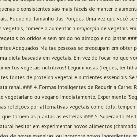
uenas e consistentes são mais fáceis de manter e aumenta
ais: Foque no Tamanho das Porções Uma vez que você se s
s vegetais, comece a aumentar a
proporção
de vegetais em 
egetais coloridos e sem amido no almoço e no jantar. ###
ntes Adequados Muitas pessoas se preocupam em obter pr
uma dieta baseada em vegetais. Em vez de focar no que vo
imentos vegetais nutritivos! Leguminosas (feijões, lentilha
tes fontes de proteína vegetal e nutrientes essenciais. Se
sta renal. ### 4. Formas Inteligentes de Reduzir a Carne:
nte vegetariano ou vegano imediatamente. Experimente 'Se
as refeições por alternativas vegetais como tofu, tempeh
s que tornem as plantas as estrelas. ### 5. Superando Me
atural hesitar em experimentar novos alimentos (chamado
ados de novas maneiras, ou incorpore novos ingredientes e