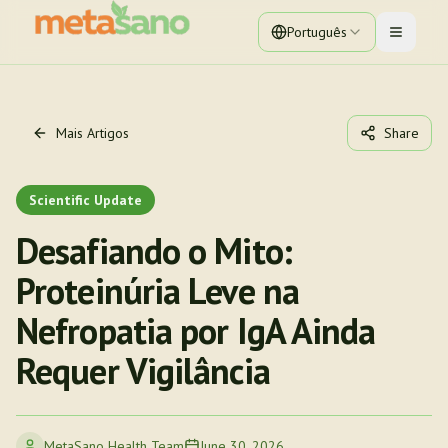
Português
Toggle 
Mais Artigos
Share
Scientific Update
Desafiando o Mito:
Proteinúria Leve na
Nefropatia por IgA Ainda
Requer Vigilância
MetaSano Health Team
June 30, 2026