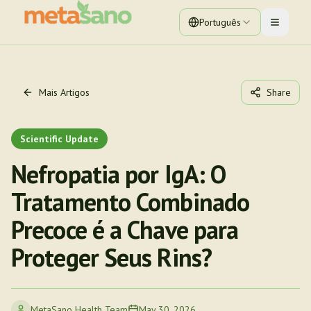
Português
Toggle 
Mais Artigos
Share
Scientific Update
Nefropatia por IgA: O
Tratamento Combinado
Precoce é a Chave para
Proteger Seus Rins?
MetaSano Health Team
May 30, 2026