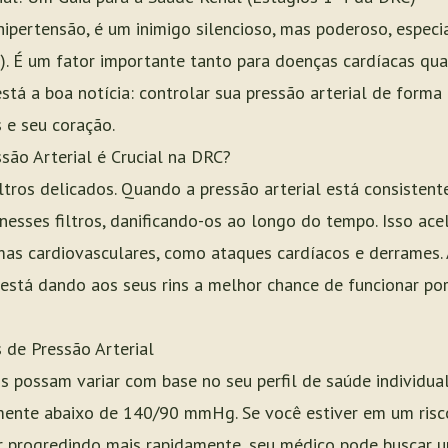
u hipertensão, é um inimigo silencioso, mas poderoso, esp
). É um fator importante tanto para doenças cardíacas qu
stá a boa notícia: controlar sua pressão arterial de forma
s e seu coração.
são Arterial é Crucial na DRC?
ltros delicados. Quando a pressão arterial está consistent
esses filtros, danificando-os ao longo do tempo. Isso ace
mas cardiovasculares, como ataques cardíacos e derrames.
ê está dando aos seus rins a melhor chance de funcionar p
 de Pressão Arterial
s possam variar com base no seu perfil de saúde individual
amente abaixo de 140/90 mmHg. Se você estiver em um risc
r progredindo mais rapidamente, seu médico pode buscar u