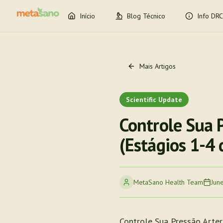
Início
Blog Técnico
Info DRC
Mais Artigos
Scientific Update
Controle Sua 
(Estágios 1-4
MetaSano Health Team
Jun
Controle Sua Pressão Arter