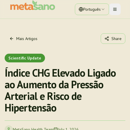
Português
Toggle 
Mais Artigos
Share
Scientific Update
Índice CHG Elevado Ligado
ao Aumento da Pressão
Arterial e Risco de
Hipertensão
MetaSano Health Team
July 1, 2026