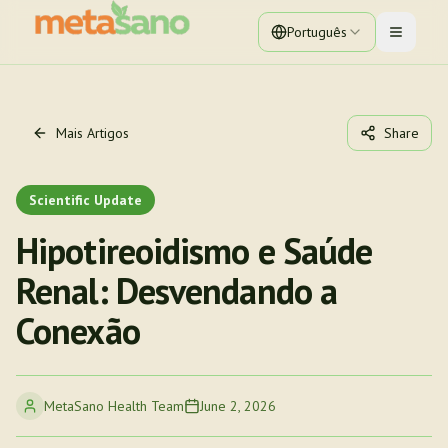
Português
Toggle 
Mais Artigos
Share
Scientific Update
Hipotireoidismo e Saúde
Renal: Desvendando a
Conexão
MetaSano Health Team
June 2, 2026