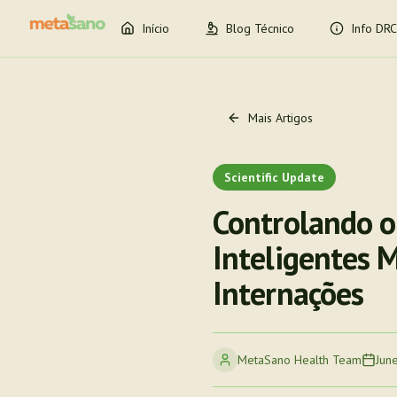
Início
Blog Técnico
Info DRC
Mais Artigos
Scientific Update
Controlando o
Inteligentes 
Internações
MetaSano Health Team
Jun