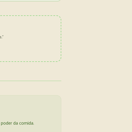
s.
"
o poder da comida.