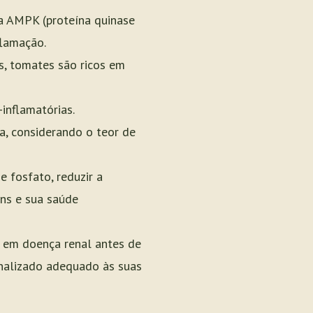
a AMPK (proteína quinase
flamação.
s, tomates são ricos em
inflamatórias.
a, considerando o teor de
e fosfato, reduzir a
ins e sua saúde
o em doença renal antes de
onalizado adequado às suas