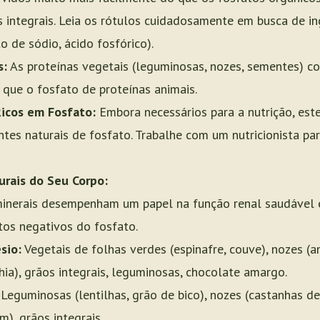
 integrais. Leia os rótulos cuidadosamente em busca de i
o de sódio, ácido fosfórico).
s:
As proteínas vegetais (leguminosas, nozes, sementes) c
que o fosfato de proteínas animais.
Ricos em Fosfato:
Embora necessários para a nutrição, estej
ntes naturais de fosfato. Trabalhe com um nutricionista par
urais do Seu Corpo:
inerais desempenham um papel na função renal saudável 
itos negativos do fosfato.
sio:
Vegetais de folhas verdes (espinafre, couve), nozes (
hia), grãos integrais, leguminosas, chocolate amargo.
Leguminosas (lentilhas, grão de bico), nozes (castanhas de
), grãos integrais.