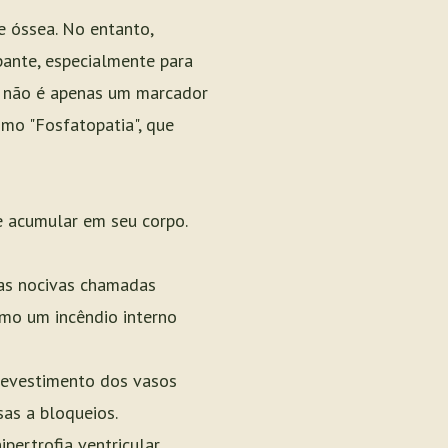
e óssea. No entanto,
pante, especialmente para
o não é apenas um marcador
mo "Fosfatopatia", que
e acumular em seu corpo.
las nocivas chamadas
omo um incêndio interno
 revestimento dos vasos
sas a bloqueios.
ertrofia ventricular