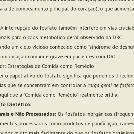
ra de bombeamento principal do coração), o que aumenta 
A interrupção do fosfato também interfere em vias crucia
 mais para o caos metabólico geral observado na DRC.
ando um ciclo vicioso conhecido como "síndrome de desnut
 complicação comum e grave em pacientes com DRC.
or: Estratégias de Comida como Remédio
er o papel ativo do fosfato significa que podemos direcion
gias que se concentram em controlar a
carga geral de fosfat
É aqui que a "Comida como Remédio" realmente brilha.
to Dietético:
rais e Não Processados:
Os fosfatos inorgânicos (freque
imentos processados como produtos de panificação, carnes
rvidos muito mais facilmente do que os fosfatos orgânico