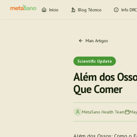
Início
Blog Técnico
Info DRC
Mais Artigos
Scientific Update
Além dos Osso
Que Comer
MetaSano Health Team
May
Além dos Ossos: Como o F