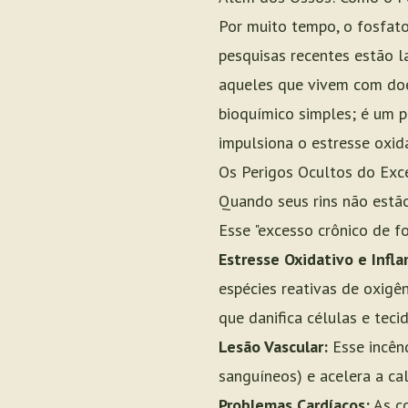
Por muito tempo, o fosfato
pesquisas recentes estão 
aqueles que vivem com doe
bioquímico simples; é um 
impulsiona o estresse oxid
Os Perigos Ocultos do Exc
Quando seus rins não estã
Esse "excesso crônico de f
Estresse Oxidativo e Infl
espécies reativas de oxigê
que danifica células e tecid
Lesão Vascular:
Esse incênd
sanguíneos) e acelera a cal
Problemas Cardíacos:
As co