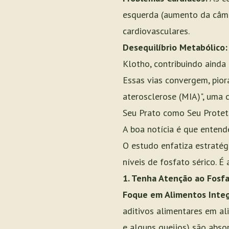
esquerda (aumento da câma
cardiovasculares.
Desequilíbrio Metabólico:
Klotho, contribuindo ainda
Essas vias convergem, pior
aterosclerose (MIA)", uma
Seu Prato como Seu Protet
A boa notícia é que entend
O estudo enfatiza estraté
níveis de fosfato sérico. 
1. Tenha Atenção ao Fosfa
Foque em Alimentos Integ
aditivos alimentares em al
e alguns queijos) são abso