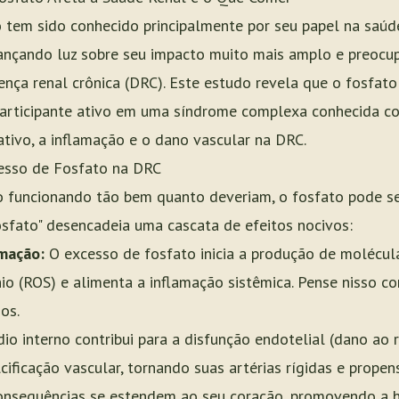
 tem sido conhecido principalmente por seu papel na saúd
lançando luz sobre seu impacto muito mais amplo e preocu
nça renal crônica (DRC). Este estudo revela que o fosfat
participante ativo em uma síndrome complexa conhecida co
ativo, a inflamação e o dano vascular na DRC.
esso de Fosfato na DRC
o funcionando tão bem quanto deveriam, o fosfato pode s
osfato" desencadeia uma cascata de efeitos nocivos:
amação:
O excesso de fosfato inicia a produção de molécu
nio (ROS) e alimenta a inflamação sistêmica. Pense nisso c
os.
io interno contribui para a disfunção endotelial (dano ao
cificação vascular, tornando suas artérias rígidas e propen
nsequências se estendem ao seu coração, promovendo a hip