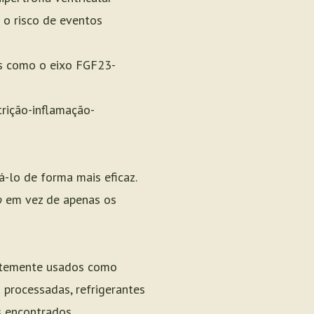
o risco de eventos
is como o eixo FGF23-
rição-inflamação-
á-lo de forma mais eficaz.
o
em vez de apenas os
ntemente usados como
 processadas, refrigerantes
s encontrados