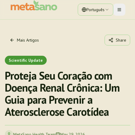
Português
Toggle 
Mais Artigos
Share
Scientific Update
Proteja Seu Coração com
Doença Renal Crônica: Um
Guia para Prevenir a
Aterosclerose Carotídea
MetaSano Health Team
May 29, 2026