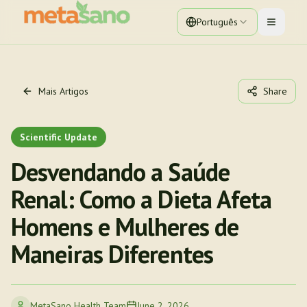
Português
Toggle 
Mais Artigos
Share
Scientific Update
Desvendando a Saúde
Renal: Como a Dieta Afeta
Homens e Mulheres de
Maneiras Diferentes
MetaSano Health Team
June 2, 2026