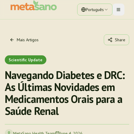
Português
Toggle 
Mais Artigos
Share
Scientific Update
Navegando Diabetes e DRC:
As Últimas Novidades em
Medicamentos Orais para a
Saúde Renal
MetaSano Health Team
June 4, 2026