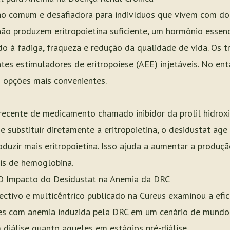
o comum e desafiadora para indivíduos que vivem com doe
não produzem eritropoietina suficiente, um hormônio essen
o à fadiga, fraqueza e redução da qualidade de vida. Os t
s estimuladores de eritropoiese (AEE) injetáveis. No enta
 opções mais convenientes.
recente de medicamento chamado inibidor da prolil hidroxi
e substituir diretamente a eritropoietina, o desidustat ag
oduzir mais eritropoietina. Isso ajuda a aumentar a produç
is de hemoglobina.
O Impacto do Desidustat na Anemia da DRC
ctivo e multicêntrico publicado na Cureus examinou a efic
es com anemia induzida pela DRC em um cenário de mundo 
 diálise quanto aqueles em estágios pré-diálise.