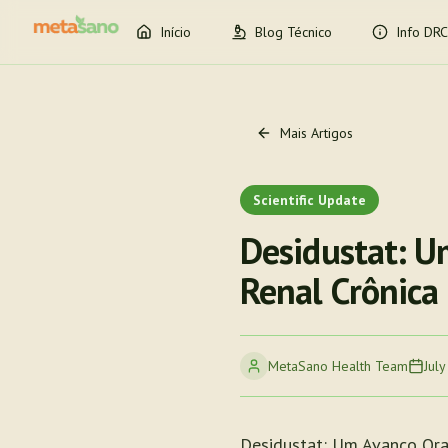
Início
Blog Técnico
Info DRC
Mais Artigos
Scientific Update
Desidustat: U
Renal Crônica
MetaSano Health Team
July
Desidustat: Um Avanço Ora