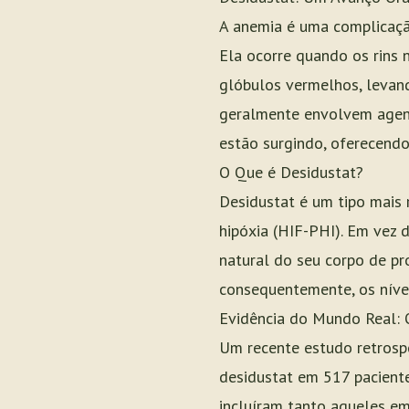
A anemia é uma complicaçã
Ela ocorre quando os rins 
glóbulos vermelhos, levand
geralmente envolvem agente
estão surgindo, oferecendo
O Que é Desidustat?
Desidustat é um tipo mais 
hipóxia (HIF-PHI). Em vez d
natural do seu corpo de pr
consequentemente, os níve
Evidência do Mundo Real: 
Um recente estudo retrospe
desidustat em 517 pacient
incluíram tanto aqueles em