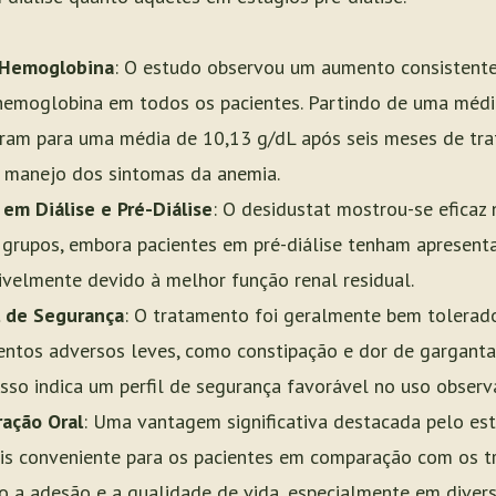
 Hemoglobina
: O estudo observou um aumento consistente
e hemoglobina em todos os pacientes. Partindo de uma médi
iram para uma média de 10,13 g/dL após seis meses de tr
o manejo dos sintomas da anemia.
em Diálise e Pré-Diálise
: O desidustat mostrou-se eficaz
grupos, embora pacientes em pré-diálise tenham apresen
velmente devido à melhor função renal residual.
l de Segurança
: O tratamento foi geralmente bem tolerado
ntos adversos leves, como constipação e dor de garganta,
Isso indica um perfil de segurança favorável no uso obser
ração Oral
: Uma vantagem significativa destacada pelo es
ais conveniente para os pacientes em comparação com os tr
 a adesão e a qualidade de vida, especialmente em divers