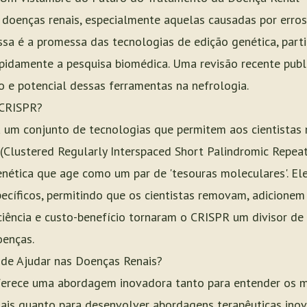
doenças renais, especialmente aquelas causadas por erros
Essa é a promessa das tecnologias de edição genética, par
apidamente a pesquisa biomédica. Uma revisão recente pub
so e potencial dessas ferramentas na nefrologia.
 CRISPR?
a um conjunto de tecnologias que permitem aos cientistas
(Clustered Regularly Interspaced Short Palindromic Repea
enética que age como um par de 'tesouras moleculares'. E
ecíficos, permitindo que os cientistas removam, adicionem
ficiência e custo-benefício tornaram o CRISPR um divisor 
oenças.
de Ajudar nas Doenças Renais?
ferece uma abordagem inovadora tanto para entender os 
ais quanto para desenvolver abordagens terapêuticas inov