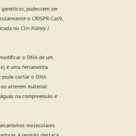
 genéticos, pudessem ser
ticularmente o CRISPR-Cas9,
licada no
Clin Kidney J
 modificar o DNA de um
ts) é uma ferramenta
le pode cortar o DNA
 ou alterem material
de águas na compreensão e
mecanismos moleculares
adoras. A revisão destaca