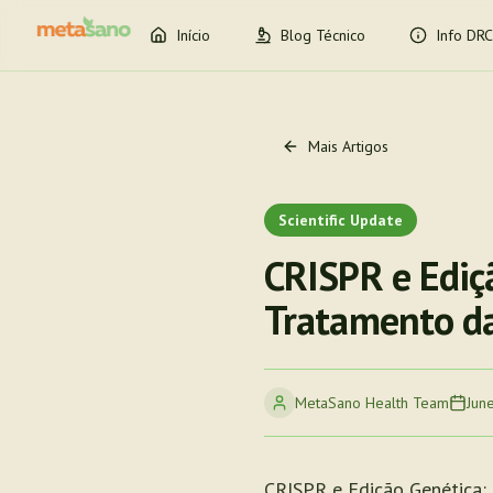
Início
Blog Técnico
Info DRC
Mais Artigos
Scientific Update
CRISPR e Ediç
Tratamento d
MetaSano Health Team
Jun
CRISPR e Edição Genética: