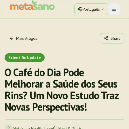
Português
Toggle 
Mais Artigos
Share
Scientific Update
O Café do Dia Pode
Melhorar a Saúde dos Seus
Rins? Um Novo Estudo Traz
Novas Perspectivas!
MetaSano Health Team
May 30, 2026