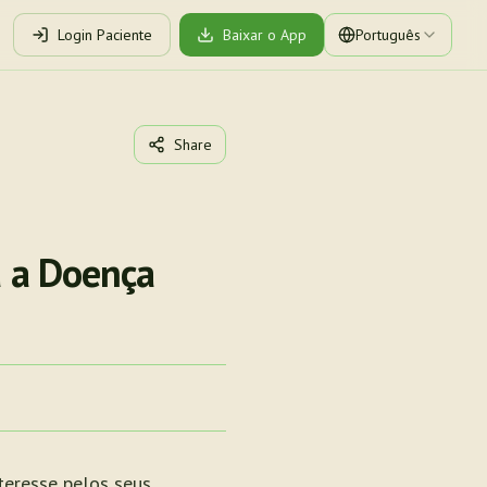
Login Paciente
Baixar o App
Português
Share
a a Doença
teresse pelos seus