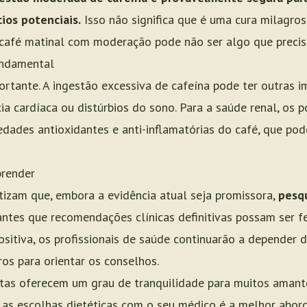
ios potenciais.
Isso não significa que é uma cura milagro
 café matinal com moderação pode não ser algo que precis
undamental
rtante. A ingestão excessiva de cafeína pode ter outras i
 cardíaca ou distúrbios do sono. Para a saúde renal, os po
edades antioxidantes e anti-inflamatórias do café, que po
prender
tizam que, embora a evidência atual seja promissora,
pesqu
ntes que recomendações clínicas definitivas possam ser feit
sitiva, os profissionais de saúde continuarão a depender d
ros para orientar os conselhos.
rtas oferecem um grau de tranquilidade para muitos aman
 as escolhas dietéticas com o seu médico é a melhor abor