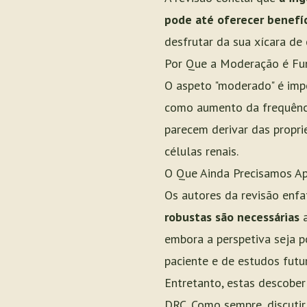
pode até oferecer benefíc
desfrutar da sua xícara de
Por Que a Moderação é F
O aspeto "moderado" é impo
como aumento da frequência
parecem derivar das propri
células renais.
O Que Ainda Precisamos A
Os autores da revisão enfa
robustas são necessárias
a
embora a perspetiva seja po
paciente e de estudos futu
Entretanto, estas descobe
DRC. Como sempre, discutir