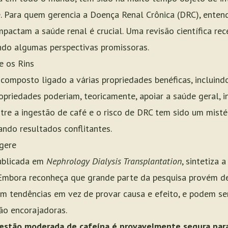
e. Para quem gerencia a Doença Renal Crônica (DRC), enten
actam a saúde renal é crucial. Uma revisão científica rec
ndo algumas perspectivas promissoras.
e os Rins
composto ligado a várias propriedades benéficas, incluindo
ropriedades poderiam, teoricamente, apoiar a saúde geral, i
ntre a ingestão de café e o risco de DRC tem sido um mist
ndo resultados conflitantes.
gere
publicada em
Nephrology Dialysis Transplantation
, sintetiza 
Embora reconheça que grande parte da pesquisa provém de
am tendências em vez de provar causa e efeito, e podem ser
ão encorajadoras.
gestão moderada de cafeína é provavelmente segura par