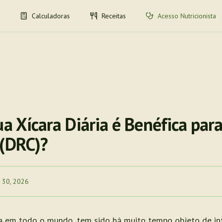
Calculadoras
Receitas
Acesso Nutricionista
ua Xícara Diária é Benéfica par
 (DRC)?
 30, 2026
a em todo o mundo, tem sido há muito tempo objeto de in