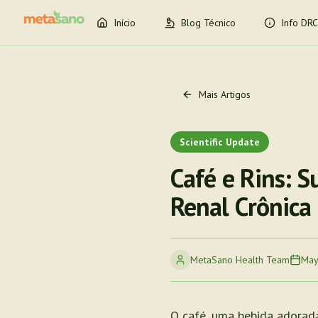
Início
Blog Técnico
Info DRC
Mais Artigos
Scientific Update
Café e Rins: S
Renal Crônica
MetaSano Health Team
May
O café, uma bebida adorad