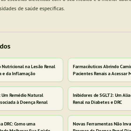
idades de saúde específicas.
ados
Nutricional na Lesão Renal
Farmacêuticos Abrindo Cami
a e da Inflamação
Pacientes Renais a Acessar 
s: Um Remédio Natural
Inibidores de SGLT2: Um Ali
ssociada à Doença Renal
Renal na Diabetes e DRC
na DRC: Como uma
Novas Ferramentas Não Inva
Pode Melhorar Sua Saúde
Precoce da Doença Renal Dia