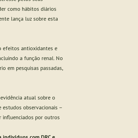
der como hábitos diários
ente lança luz sobre esta
 efeitos antioxidantes e
ncluindo a função renal. No
ério em pesquisas passadas,
a evidência atual sobre o
 estudos observacionais –
 influenciados por outros
a indivíduos com DRC e