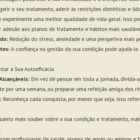
rir o seu tratamento, aderir às restrições dietéticas e li
ue experimente uma melhor qualidade de vida geral. Isso po
 adesão aos planos de tratamento e hábitos mais saudáve
do:
Redução do stress, ansiedade e uma perspetiva mais po
tes:
A confiança na gestão da sua condição pode ajudá-lo 
tar a Sua Autoeficácia
Alcançáveis:
Em vez de pensar em toda a jornada, divida-a.
e por uma semana, ou preparar uma refeição amiga dos rin
:
Reconheça cada conquista, por menor que seja. Isso refor
anto mais souber sobre a sua condição e tratamento, mais
.
com profissionais de saúde, grupos de apoio ou amigos e fa