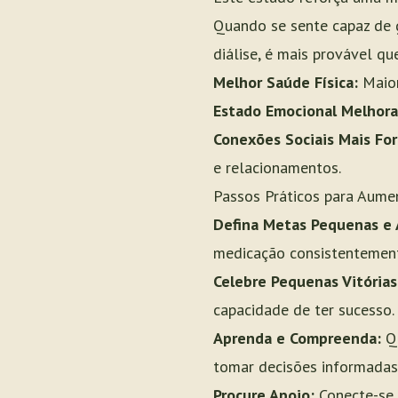
Quando se sente capaz de ge
diálise, é mais provável q
Melhor Saúde Física:
Maior
Estado Emocional Melhora
Conexões Sociais Mais For
e relacionamentos.
Passos Práticos para Aumen
Defina Metas Pequenas e 
medicação consistentement
Celebre Pequenas Vitórias
capacidade de ter sucesso.
Aprenda e Compreenda:
Qu
tomar decisões informadas
Procure Apoio:
Conecte-se 