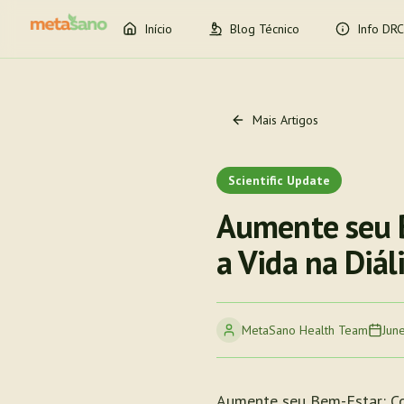
Início
Blog Técnico
Info DRC
Mais Artigos
Scientific Update
Aumente seu B
a Vida na Diál
MetaSano Health Team
Jun
Aumente seu Bem-Estar: Co