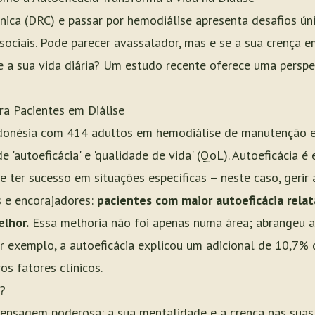
nica (DRC) e passar por hemodiálise apresenta desafios úni
ociais. Pode parecer avassalador, mas e se a sua crença 
e a sua vida diária? Um estudo recente oferece uma persp
ra Pacientes em Diálise
donésia com 414 adultos em hemodiálise de manutenção e
 'autoeficácia' e 'qualidade de vida' (QoL). Autoeficácia é
e ter sucesso em situações específicas – neste caso, gerir
s e encorajadores:
pacientes com maior autoeficácia rela
elhor.
Essa melhoria não foi apenas numa área; abrangeu as
Por exemplo, a autoeficácia explicou um adicional de 10,7%
os fatores clínicos.
i?
nsagem poderosa: a sua mentalidade e a crença nas suas c