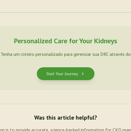
Personalized Care for Your Kidneys
. Tenha um roteiro personalizado para gerenciar sua DRC através d
Start Your Journey
Was this article helpful?
ion is to provide accurate, science-backed information for CKD ma