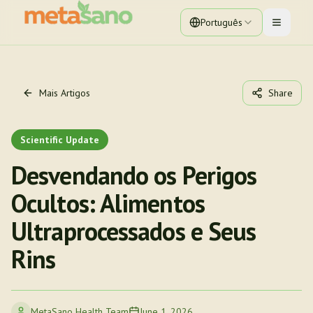
Português
Toggle 
Mais Artigos
Share
Scientific Update
Desvendando os Perigos
Ocultos: Alimentos
Ultraprocessados e Seus
Rins
MetaSano Health Team
June 1, 2026