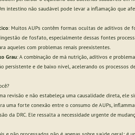
 Um intestino não saudável pode levar a inflamação que afe
tico
: Muitos AUPs contêm formas ocultas de aditivos de f
ta ingestão de fosfato, especialmente dessas fontes process
para aqueles com problemas renais preexistentes.
xo Grau
: A combinação de má nutrição, aditivos e problema
o persistente e de baixo nível, acelerando os processos 
Você?
a revisão e não estabeleça uma causalidade direta, ele si
ra uma forte conexão entre o consumo de AUPs, inflammagi
são da DRC. Ele ressalta a necessidade urgente de mudanç
is e não processados não é apenas sobre saúde geral; é u