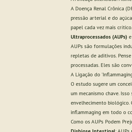
A Doença Renal Crônica (D
pressão arterial e do açú
papel cada vez mais crític
Ultraprocessados (AUPs)
e 
AUPs são formulações indus
repletas de aditivos. Pens
processadas. Eles são conv
A Ligação do 'Inflammaging
O estudo sugere um concei
um mecanismo chave. Isso s
envelhecimento biológico
inflammaging em todo o cor
Como os AUPs Podem Prejud
Disbiose Intestinal
: AUPs 