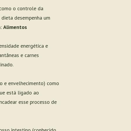
 como o controle da
sa dieta desempenha um
a:
Alimentos
ensidade energética e
tantâneas e carnes
inado.
ão e envelhecimento) como
ue está ligado ao
ncadear esse processo de
osso intestino (conhecido