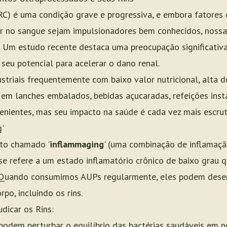
RC) é uma condição grave e progressiva, e embora fatores
car no sangue sejam impulsionadores bem conhecidos, nos
o. Um estudo recente destaca uma preocupação significativ
seu potencial para acelerar o dano renal.
triais frequentemente com baixo valor nutricional, alta d
e em lanches embalados, bebidas açucaradas, refeições ins
enientes, mas seu impacto na saúde é cada vez mais escrut
'
to chamado '
inflammaging
' (uma combinação de inflamaç
e refere a um estado inflamatório crônico de baixo grau q
. Quando consumimos AUPs regularmente, eles podem dese
po, incluindo os rins.
icar os Rins:
podem perturbar o equilíbrio das bactérias saudáveis em n