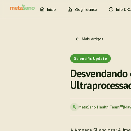
Início
Blog Técnico
Info DRC
Mais Artigos
Scientific Update
Desvendando o
Ultraprocessa
MetaSano Health Team
May
A Ameaça Silenciosa: Alime