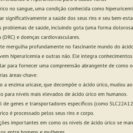
úrico no sangue, uma condição conhecida como hiperuricem
ar significativamente a saúde dos seus rins e seu bem-esta
s problemas de saúde, incluindo gota (uma forma dolorosa 
a (DRC) e doenças cardiovasculares.
nte mergulha profundamente no fascinante mundo do ácido
m hiperuricemia e outras não. Ele integra conhecimentos 
ular para fornecer uma compreensão abrangente de como o 
rias áreas-chave:
o a enzima uricase, que decompõe o ácido úrico, mudou a
o para níveis mais elevados de ácido úrico em humanos.
el de genes e transportadores específicos (como SLC22A1
rico é processado pelos seus rins e corpo.
nções importantes em como os níveis de ácido úrico se man
os entre homens e mulheres.