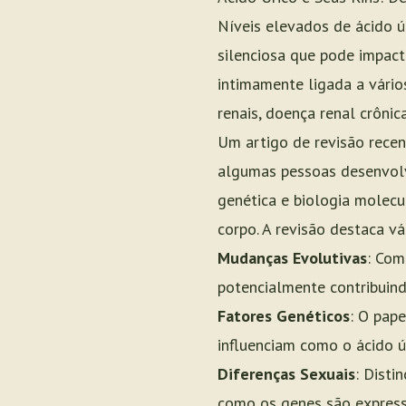
Níveis elevados de ácido 
silenciosa que pode impact
intimamente ligada a vário
renais, doença renal crônic
Um artigo de revisão rece
algumas pessoas desenvolve
genética e biologia molec
corpo. A revisão destaca vá
Mudanças Evolutivas
: Com
potencialmente contribuind
Fatores Genéticos
: O pap
influenciam como o ácido ú
Diferenças Sexuais
: Disti
como os genes são express