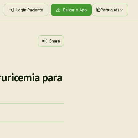
Login Paciente
Baixar o App
Português
Share
ruricemia para