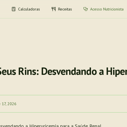
Calculadoras
Receitas
Acesso Nutricionista
 Seus Rins: Desvendando a Hipe
e 17, 2026
esvendando a Hiperuricemia para a Saúde Renal