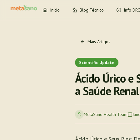
Início
Blog Técnico
Info DRC
Mais Artigos
Scientific Update
Ácido Úrico e
a Saúde Renal
MetaSano Health Team
Jun
Ácido Úrico e Seus Rins: D