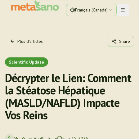
Français (Canada)
Toggle 
Plus d'articles
Share
Scientific Update
Décrypter le Lien: Comment
la Stéatose Hépatique
(MASLD/NAFLD) Impacte
Vos Reins
MetaSano Health Team
June 15, 2026