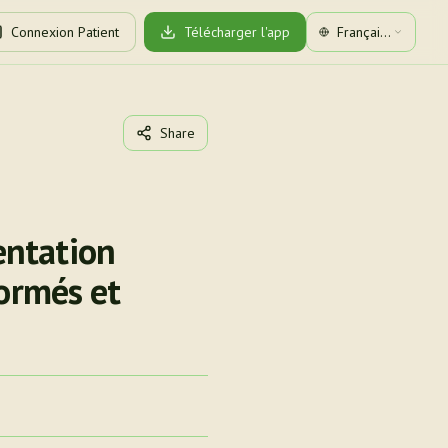
Connexion Patient
Télécharger l'app
Français
(Canada)
Share
entation
formés et