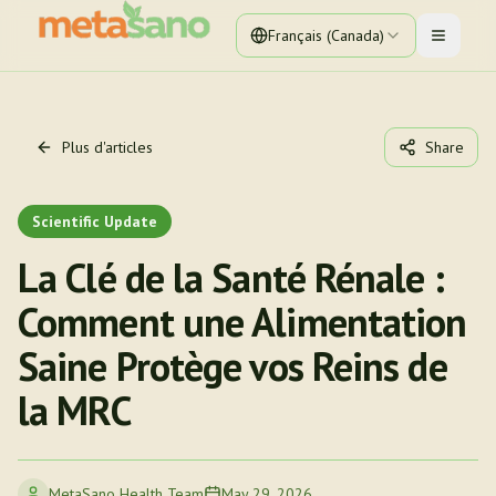
Français (Canada)
Toggle 
Plus d'articles
Share
Scientific Update
La Clé de la Santé Rénale :
Comment une Alimentation
Saine Protège vos Reins de
la MRC
MetaSano Health Team
May 29, 2026