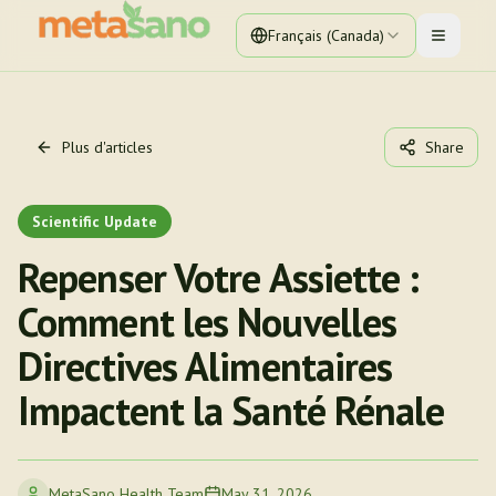
Français (Canada)
Toggle 
Plus d'articles
Share
Scientific Update
Repenser Votre Assiette :
Comment les Nouvelles
Directives Alimentaires
Impactent la Santé Rénale
MetaSano Health Team
May 31, 2026