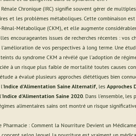
 Rénale Chronique (IRC) signifie souvent gérer de multiples
ires et les problèmes métaboliques. Cette combinaison es
-Rénal-Métabolique (CKM), et elle augmente considérablem
elles encourageantes issues de recherches récentes : vos c
s l'amélioration de vos perspectives à long terme. Une étu
tteints du syndrome CKM a révélé que l'adoption de régim
ciée à un risque plus faible de mortalité toutes causes co
'étude a évalué plusieurs approches diététiques bien connu
 l'
Indice d'Alimentation Saine Alternatif
, les
Approches D
l'
Indice d'Alimentation Saine 2020
. Dans l'ensemble, les 
égimes alimentaires sains ont montré un risque significati
e Pharmacie : Comment la Nourriture Devient un Médicam
e concept selon lequel la nourriture est vraiment un médica