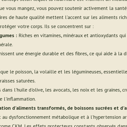
ue vous mangez, vous pouvez soutenir activement la santé 
res de haute qualité mettent l'accent sur les aliments ric
rotéger votre corps. Ils se concentrent sur :
égumes :
Riches en vitamines, minéraux et antioxydants qui
érale.
issent une énergie durable et des fibres, ce qui aide à la d
que le poisson, la volaille et les légumineuses, essentiell
raisses saturées.
dans l'huile d'olive, les avocats, les noix et les graines, c
e l'inflammation.
ion d'aliments transformés, de boissons sucrées et d'a
t au dysfonctionnement métabolique et à l'hypertension art
drome CKM. Les effets protecteurs constants observés dan