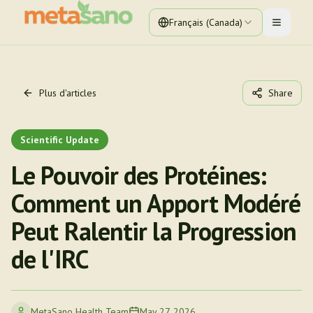
Français (Canada)
Toggle 
Plus d'articles
Share
Scientific Update
Le Pouvoir des Protéines:
Comment un Apport Modéré
Peut Ralentir la Progression
de l'IRC
MetaSano Health Team
May 27, 2026