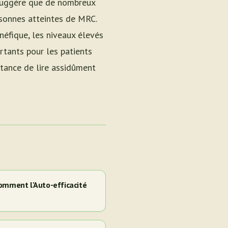
 suggère que de nombreux
rsonnes atteintes de MRC.
néfique, les niveaux élevés
tants pour les patients
rtance de lire assidûment
omment l'Auto-efficacité
e