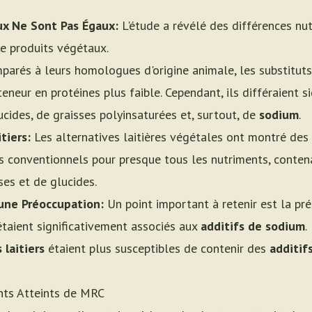
ux Ne Sont Pas Égaux:
L'étude a révélé des différences nutr
de produits végétaux.
arés à leurs homologues d'origine animale, les substitut
neur en protéines plus faible. Cependant, ils différaient s
ucides, de graisses polyinsaturées et, surtout, de
sodium
.
tiers:
Les alternatives laitières végétales ont montré des
ers conventionnels pour presque tous les nutriments, conten
ses et de glucides.
une Préoccupation:
Un point important à retenir est la prés
taient significativement associés aux
additifs de sodium
.
 laitiers
étaient plus susceptibles de contenir des
additif
ents Atteints de MRC