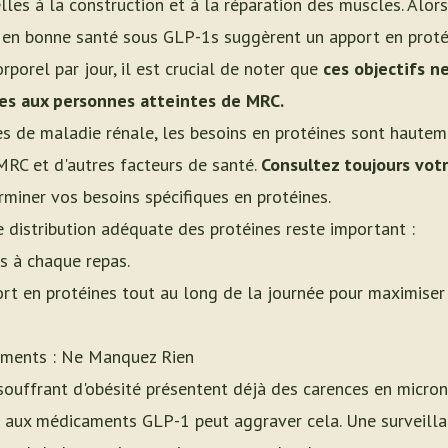
elles à la construction et à la réparation des muscles. Al
s en bonne santé sous GLP-1s suggèrent un apport en prot
porel par jour, il est crucial de noter que
ces objectifs n
les aux personnes atteintes de MRC.
es de maladie rénale, les besoins en protéines sont hauteme
RC et d'autres facteurs de santé.
Consultez toujours vot
miner vos besoins spécifiques en protéines.
 distribution adéquate des protéines reste important :
es à chaque repas.
ort en protéines tout au long de la journée pour maximiser
riments : Ne Manquez Rien
uffrant d'obésité présentent déjà des carences en micron
e aux médicaments GLP-1 peut aggraver cela. Une surveilla