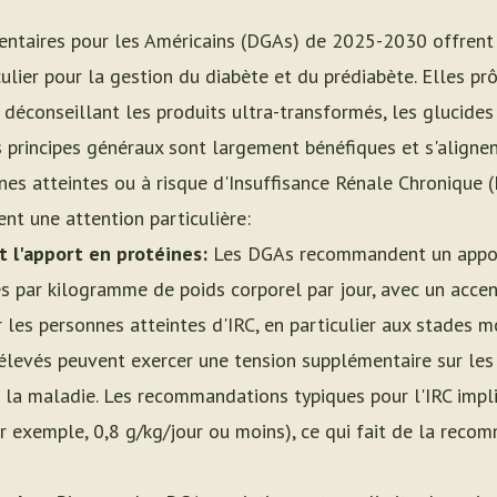
mentaires pour les Américains (DGAs) de 2025-2030 offrent 
culier pour la gestion du diabète et du prédiabète. Elles pr
déconseillant les produits ultra-transformés, les glucides 
s principes généraux sont largement bénéfiques et s'alignen
es atteintes ou à risque d'Insuffisance Rénale Chronique (
ent une attention particulière:
 l'apport en protéines:
Les DGAs recommandent un apport
s par kilogramme de poids corporel par jour, avec un accen
 les personnes atteintes d'IRC, en particulier aux stades 
 élevés peuvent exercer une tension supplémentaire sur les
e la maladie. Les recommandations typiques pour l'IRC imp
par exemple, 0,8 g/kg/jour ou moins), ce qui fait de la re