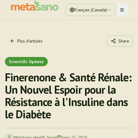
Français (Canada)
Toggle 
Plus d'articles
Share
Scientific Update
Finerenone & Santé Rénale:
Un Nouvel Espoir pour la
Résistance à l'Insuline dans
le Diabète
MetaSano Health Team
June 25, 2026