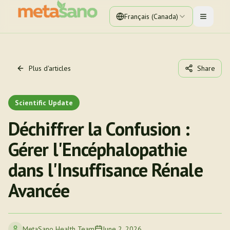
Français (Canada)
Toggle 
Plus d'articles
Share
Scientific Update
Déchiffrer la Confusion :
Gérer l'Encéphalopathie
dans l'Insuffisance Rénale
Avancée
MetaSano Health Team
June 2, 2026