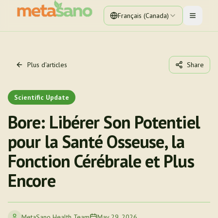
Français (Canada)
Toggle 
Plus d'articles
Share
Scientific Update
Bore: Libérer Son Potentiel
pour la Santé Osseuse, la
Fonction Cérébrale et Plus
Encore
MetaSano Health Team
May 29, 2026