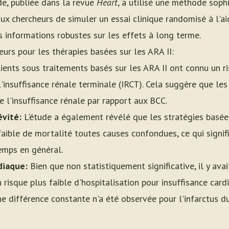
de, publiée dans la revue
Heart
, a utilisé une méthode soph
 aux chercheurs de simuler un essai clinique randomisé à l'
s informations robustes sur les effets à long terme.
urs pour les thérapies basées sur les ARA II:
ients sous traitements basés sur les ARA II ont connu un ri
l'insuffisance rénale terminale (IRCT). Cela suggère que les
e l'insuffisance rénale par rapport aux BCC.
vité:
L'étude a également révélé que les stratégies basées
faible de mortalité toutes causes confondues, ce qui signif
emps en général.
diaque:
Bien que non statistiquement significative, il y ava
 risque plus faible d'hospitalisation pour insuffisance card
ne différence constante n'a été observée pour l'infarctus 