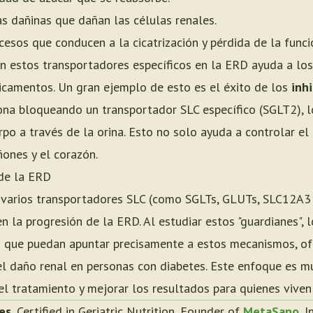
 dañinas que dañan las células renales.
esos que conducen a la cicatrización y pérdida de la funci
estos transportadores específicos en la ERD ayuda a los ci
icamentos. Un gran ejemplo de esto es el éxito de los
inh
na bloqueando un transportador SLC específico (SGLT2), l
po a través de la orina. Esto no solo ayuda a controlar el 
ñones y el corazón.
 de la ERD
a varios transportadores SLC (como SGLTs, GLUTs, SLC12A3
 la progresión de la ERD. Al estudiar estos "guardianes", l
as que puedan apuntar precisamente a estos mecanismos, o
r el daño renal en personas con diabetes. Este enfoque es 
del tratamiento y mejorar los resultados para quienes vive
es
, Certified in Geriatric Nutrition, Founder of
MetaSano
, 