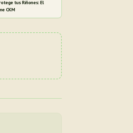
rotege tus Riñones: El
ome CKM