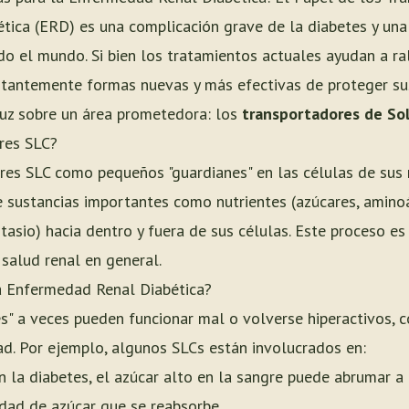
ica (ERD) es una complicación grave de la diabetes y una 
odo el mundo. Si bien los tratamientos actuales ayudan a ral
tantemente formas nuevas y más efectivas de proteger sus
 luz sobre un área prometedora: los
transportadores de Sol
res SLC?
res SLC como pequeños "guardianes" en las células de sus r
 sustancias importantes como nutrientes (azúcares, aminoá
asio) hacia dentro y fuera de sus células. Este proceso es
 salud renal en general.
a Enfermedad Renal Diabética?
es" a veces pueden funcionar mal o volverse hiperactivos, c
d. Por ejemplo, algunos SLCs están involucrados en:
 la diabetes, el azúcar alto en la sangre puede abrumar a 
idad de azúcar que se reabsorbe.