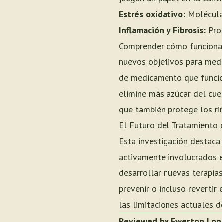
Estrés oxidativo:
Moléculas
Inflamación y Fibrosis:
Proc
Comprender cómo funcionan 
nuevos objetivos para med
de medicamento que funcio
elimine más azúcar del cuer
que también protege los ri
El Futuro del Tratamiento
Esta investigación destac
activamente involucrados en
desarrollar nuevas terapi
prevenir o incluso reverti
las limitaciones actuales 
Reviewed by Ewerton Lop