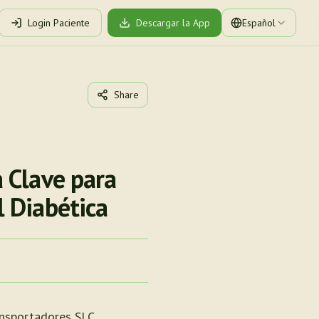
Login Paciente
Descargar la App
Español
Share
 Clave para
 Diabética
ansportadores SLC