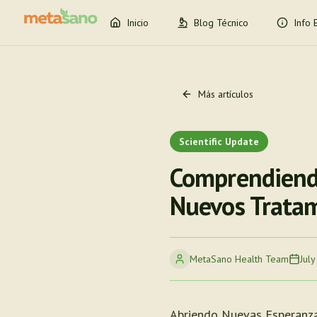
Inicio
Blog Técnico
Info 
Más artículos
Scientific Update
Comprendiendo
Nuevos Tratam
MetaSano Health Team
July
Abriendo Nuevas Esperanza