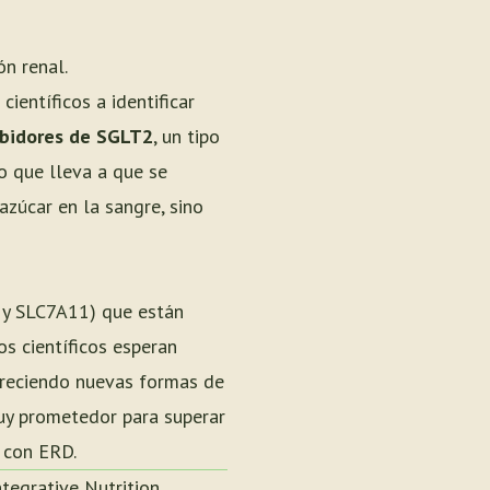
ón renal.
entíficos a identificar
ibidores de SGLT2
, un tipo
o que lleva a que se
azúcar en la sangre, sino
 y SLC7A11) que están
os científicos esperan
freciendo nuevas formas de
muy prometedor para superar
n con ERD.
Integrative Nutrition