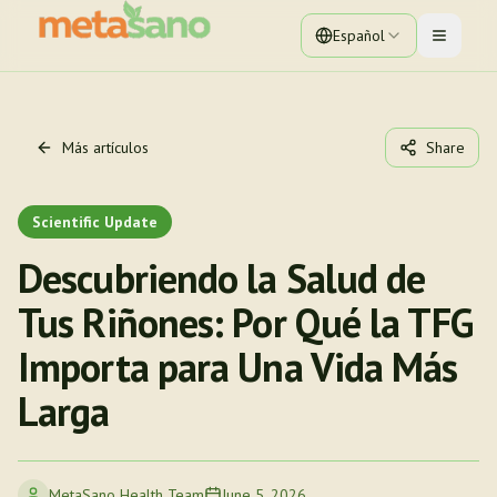
Español
Toggle 
Más artículos
Share
Scientific Update
Descubriendo la Salud de
Tus Riñones: Por Qué la TFG
Importa para Una Vida Más
Larga
MetaSano Health Team
June 5, 2026