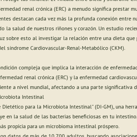
fermedad renal crónica (ERC) a menudo significa prestar mu
ntes destacan cada vez más la profunda conexión entre nue
do la salud de nuestros riñones y corazón. Un estudio reci
uz sobre esto al investigar la relación entre una dieta qu
o del síndrome Cardiovascular-Renal-Metabólico (CKM).
ndición compleja que implica la interacción de enfermeda
fermedad renal crónica (ERC) y la enfermedad cardiovascul
ente a nivel mundial, afectando a una parte significativa d
icrobiota Intestinal
ce Dietético para la Microbiota Intestinal" (DI-GM), una her
ye en la salud de las bacterias beneficiosas en tu intesti
ás propicia para un microbioma intestinal próspero.
ron datos de más de 10,700 adultos, buscando asociacione