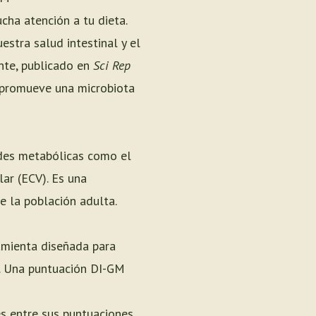
cha atención a tu dieta.
stra salud intestinal y el
ente, publicado en
Sci Rep
e promueve una microbiota
des metabólicas como el
ar (ECV). Es una
e la población adulta.
ramienta diseñada para
no. Una puntuación DI-GM
s entre sus puntuaciones