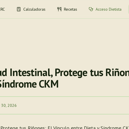
ERC
Calculadoras
Recetas
Acceso Dietista
d Intestinal, Protege tus Riñon
 Síndrome CKM
 30, 2026
, Protege tus Riñones: El Vínculo entre Dieta y Síndrome C