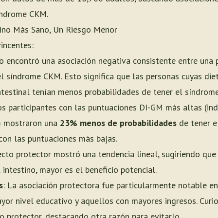
síndrome CKM.
tino Más Sano, Un Riesgo Menor
incentes:
io encontró una asociación negativa consistente entre una
 el síndrome CKM. Esto significa que las personas cuyas di
intestinal tenían menos probabilidades de tener el síndro
os participantes con las puntuaciones DI-GM más altas (in
o) mostraron una
23% menos de probabilidades
de tener e
con las puntuaciones más bajas.
fecto protector mostró una tendencia lineal, sugiriendo qu
 intestino, mayor es el beneficio potencial.
s
: La asociación protectora fue particularmente notable e
ayor nivel educativo y aquellos con mayores ingresos. Cur
to protector, destacando otra razón para evitarlo.