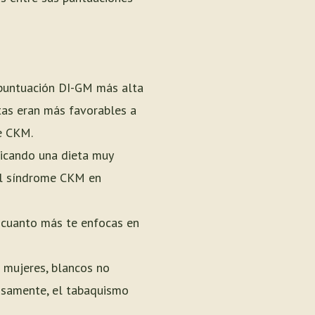
 puntuación DI-GM más alta
etas eran más favorables a
me CKM.
dicando una dieta muy
l síndrome CKM en
e cuanto más te enfocas en
n mujeres, blancos no
iosamente, el tabaquismo