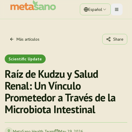
Español
Toggle 
Más artículos
Share
Scientific Update
Raíz de Kudzu y Salud
Renal: Un Vínculo
Prometedor a Través de la
Microbiota Intestinal
MetaSano Health Team
May 29, 2026