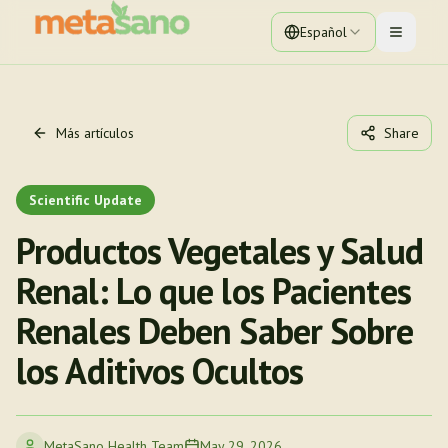
Español
Toggle 
Más artículos
Share
Scientific Update
Productos Vegetales y Salud
Renal: Lo que los Pacientes
Renales Deben Saber Sobre
los Aditivos Ocultos
MetaSano Health Team
May 29, 2026