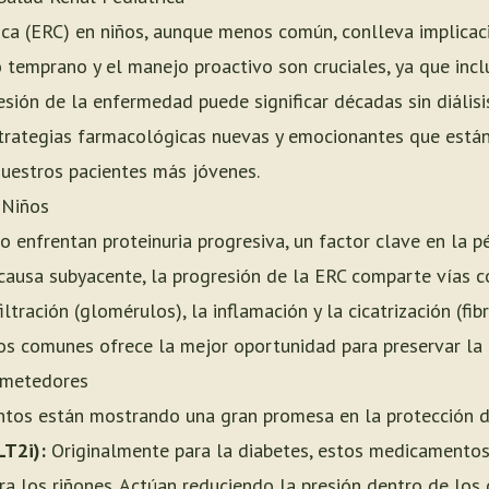
a (ERC) en niños, aunque menos común, conlleva implicacio
co temprano y el manejo proactivo son cruciales, ya que in
sión de la enfermedad puede significar décadas sin diálisi
estrategias farmacológicas nuevas y emocionantes que est
uestros pacientes más jóvenes.
 Niños
enfrentan proteinuria progresiva, un factor clave en la pé
ausa subyacente, la progresión de la ERC comparte vías c
tración (glomérulos), la inflamación y la cicatrización (fibr
os comunes ofrece la mejor oportunidad para preservar la 
ometedores
tos están mostrando una gran promesa en la protección de
LT2i):
Originalmente para la diabetes, estos medicamento
a los riñones. Actúan reduciendo la presión dentro de los