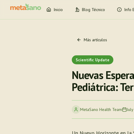
Inicio
Blog Técnico
Info 
Más artículos
Scientific Update
Nuevas Espera
Pediátrica: T
MetaSano Health Team
July
Un Nuevo Horizonte en la 