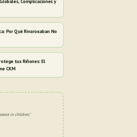
 Globales, Complicaciones y
ca: Por Qué Rivaroxaban No
rotege tus Riñones: El
ome CKM
sease in children.
"