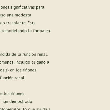
nes significativas para
cluso una modesta
s o trasplante. Esta
án remodelando la forma en
rdida de la función renal.
omunes, incluido el daño a
osis) en los riñones.
función renal.
 los riñones:
s han demostrado
 glomérulos, lo que ayuda a