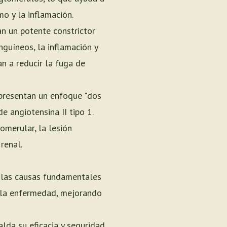
mo y la inflamación.
n un potente constrictor
guíneos, la inflamación y
an a reducir la fuga de
presentan un enfoque "dos
e angiotensina II tipo 1.
omerular, la lesión
renal.
r las causas fundamentales
de la enfermedad, mejorando
alda su eficacia y seguridad