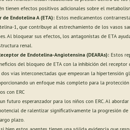
én tienen efectos positivos adicionales sobre el metabolis
 de Endotelina A (ETA):
Estos medicamentos contrarresta
elina-1, que contribuye al estrechamiento de los vasos san
ones. Al bloquear sus efectos, los antagonistas de ETA ayud
tructura renal.
Receptor de Endotelina-Angiotensina (DEARAs):
Estos re
eficios del bloqueo de ETA con la inhibición del receptor d
 dos vías interconectadas que empeoran la hipertensión gl
proporcionando un enfoque más completo para la protección 
ños con ERC
 un futuro esperanzador para los niños con ERC. Al aborda
 potencial de ralentizar significativamente la progresión 
argo plazo.
si bien estos agentes tienen una sólida evidencia que resp